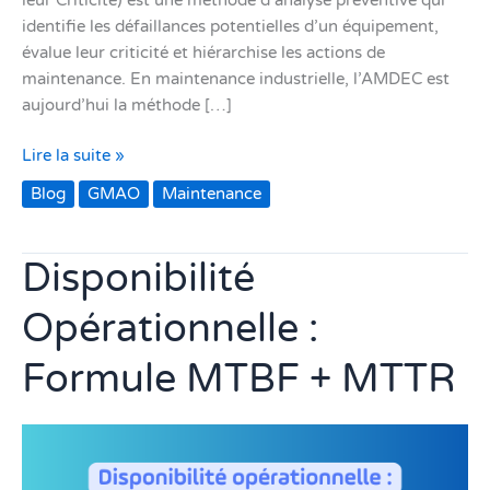
leur Criticité) est une méthode d’analyse préventive qui
identifie les défaillances potentielles d’un équipement,
évalue leur criticité et hiérarchise les actions de
maintenance. En maintenance industrielle, l’AMDEC est
aujourd’hui la méthode […]
Lire la suite »
Blog
GMAO
Maintenance
Disponibilité
Disponibilité
Opérationnelle
Opérationnelle :
:
Formule
Formule MTBF + MTTR
MTBF
+
MTTR