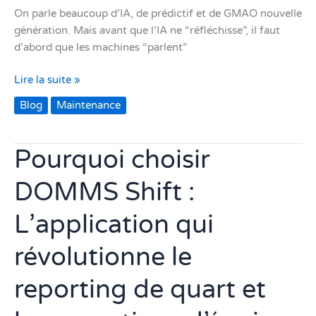
On parle beaucoup d’IA, de prédictif et de GMAO nouvelle
génération. Mais avant que l’IA ne “réfléchisse”, il faut
d’abord que les machines “parlent”
Lire la suite »
Blog
Maintenance
Pourquoi choisir
Pourquoi
choisir
DOMMS Shift :
DOMMS
Shift
L’application qui
:
L’application
révolutionne le
qui
révolutionne
reporting de quart et
le
reporting