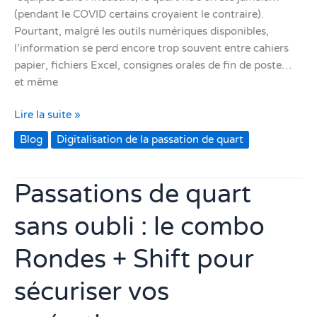
(pendant le COVID certains croyaient le contraire).
Pourtant, malgré les outils numériques disponibles,
l’information se perd encore trop souvent entre cahiers
papier, fichiers Excel, consignes orales de fin de poste…
et même
Lire la suite »
Blog
Digitalisation de la passation de quart
Passations de quart
Passations
de
sans oubli : le combo
quart
sans
Rondes + Shift pour
oubli
:
sécuriser vos
le
combo