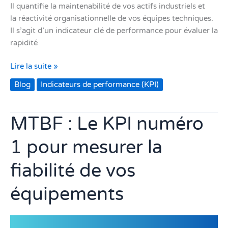
Il quantifie la maintenabilité de vos actifs industriels et
la réactivité organisationnelle de vos équipes techniques.
Il s’agit d’un indicateur clé de performance pour évaluer la
rapidité
Lire la suite »
Blog
Indicateurs de performance (KPI)
MTBF : Le KPI numéro
MTBF
:
1 pour mesurer la
Le
KPI numéro
fiabilité de vos
1 pour
mesurer
équipements
la
fiabilité
de
vos