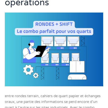
opérations
Rondes
+
Shift
pour
sécuriser
vos
opérations
entre rondes terrain, cahiers de quart papier et échanges
oraux, une partie des informations se perd encore d’un
quart à l’autre sur les sites industriels. Avec le combo