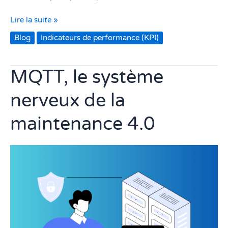
Lire la suite »
Blog
Indicateurs de performance (KPI)
MQTT, le système
MQTT,
le
nerveux de la
système
nerveux
maintenance 4.0
de
la
maintenance
4.0