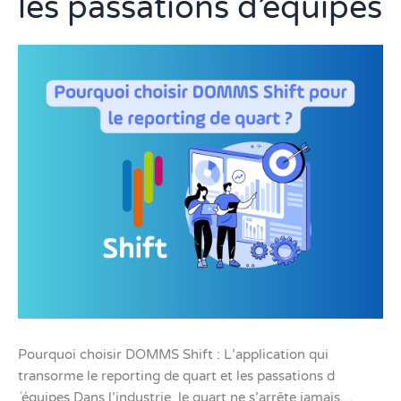
les passations d’équipes
de
quart
et
les
passations
d’équipes
Pourquoi choisir DOMMS Shift : L’application qui
transorme le reporting de quart et les passations d
´équipes Dans l’industrie, le quart ne s’arrête jamais…