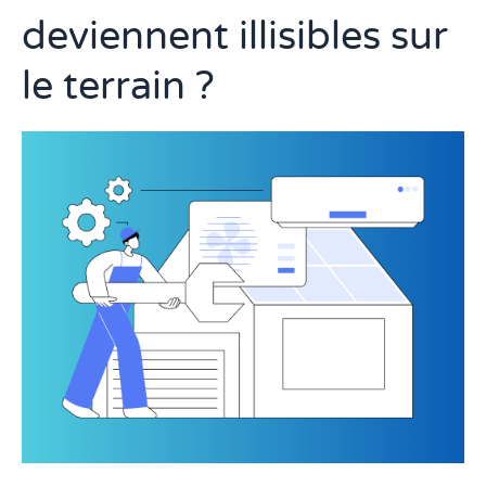
de
deviennent illisibles sur
maintenance
deviennent
le terrain ?
illisibles
sur
le
terrain
?