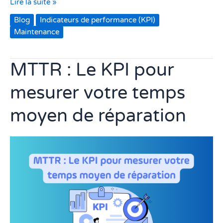
Lire la suite »
Blog
Indicateurs de performance (KPI)
Maintenance
MTTR : Le KPI pour
MTTR
:
mesurer votre temps
Le
KPI
moyen de réparation
pour
mesurer
votre
temps
moyen
de
réparation