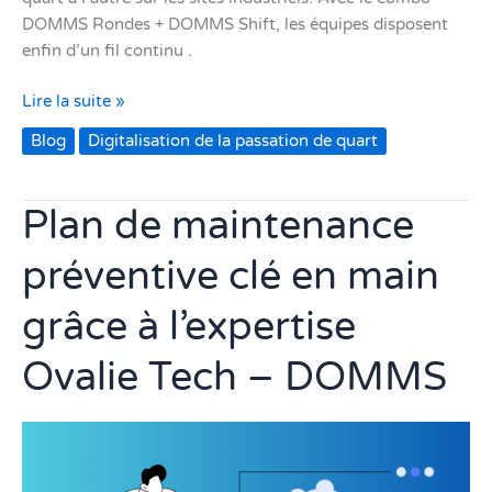
DOMMS Rondes + DOMMS Shift, les équipes disposent
enfin d’un fil continu .
Lire la suite »
Blog
Digitalisation de la passation de quart
Plan de maintenance
Plan
de
préventive clé en main
maintenance
préventive
grâce à l’expertise
clé
en
Ovalie Tech – DOMMS
main
grâce
à
l’expertise
Ovalie