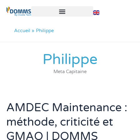
Aller
au
contenu
Accueil
Philippe
Philippe
Meta Capitaine
AMDEC Maintenance :
AMDEC
Maintenance
méthode, criticité et
:
méthode,
GMAO | DOMMS
criticité