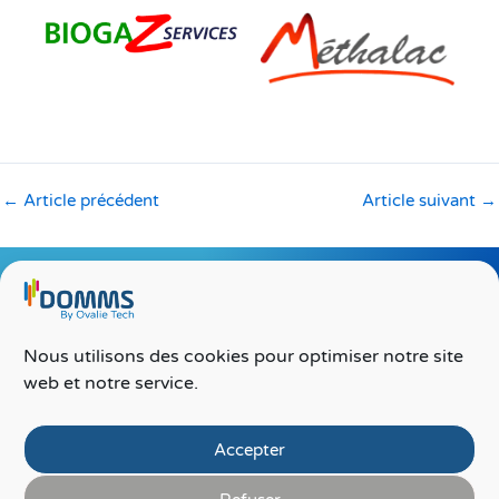
←
Article précédent
Article suivant
→
Nous utilisons des cookies pour optimiser notre site
©2026 DOMMS®
web et notre service.
Rejoignez-nous !
F
L
Y
I
a
i
o
n
c
n
u
s
Accepter
e
k
t
t
Contact
b
e
u
a
o
d
b
g