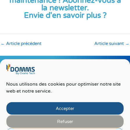
maintenance ! Abonnez-vous à
la newsletter.
Envie d'en savoir plus ?
←
Article précédent
Article suivant
→
Nous utilisons des cookies pour optimiser notre site
©2026 DOMMS®
web et notre service.
Rejoignez-nous !
F
L
Y
I
a
i
o
n
c
n
u
s
Accepter
e
k
t
t
Contact
b
e
u
a
o
d
b
g
Refuser
o
i
e
r
Ovalie Tech – DOMMS®
k
n
a
24 rue du Corps Franc Pommies